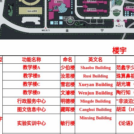
楼宇
型
功能名称
命名
英文名
教学楼
少伯楼
范蠡字
A
Shaobo Building
教学楼
汝思楼
珠算鼻
B
Rusi Building
教学楼
胡光墉
雪岩楼
Xueyan Building
C
教学楼
陶行知
文濬楼
Wen
jun
Building
D
行政服务中心
明德楼
“非淡
Mingde Building
胡适（
图文信息中心
藏晖楼
Canghui Building
1
Minxing Building
宇
实验实训中心
敏行楼
《论语