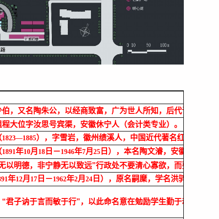
命名
少伯，又名陶朱公，以经商致富，广为世人所知，后代许多生意
祖程大位字汝思号宾渠，安徽休宁人（会计类专业）。
（
），字雪岩，徽州绩溪人，中国近代著名红顶商人。
1823—1885
（
年
月
日－
年
月
日），本名陶文濬，安徽歙县人。
1891
10
18
1946
7
25
泊无以明德，非宁静无以致远”行政处不要清心寡欲，而要昭显道
年
月
日－
年
月
日），原名嗣穈，学名洪骍，字希疆
891
12
17
1962
2
24
》“君子讷于言而敏于行”，以此命名意在勉励学生勤于动手、勤