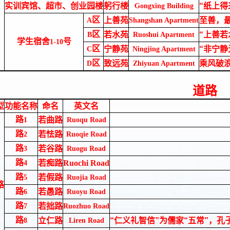
实训宾馆、超市、创业园楼
躬行楼
“纸上
Gongxing Building
区
上善苑
至善，
A
Shangshan Apartment
区
若水苑
“上善
B
Ruoshui Apartment
学生宿舍
号
1-10
区
宁静苑
“非宁
C
Ningjing Apartment
区
致远苑
乘风破
D
Zhiyuan Apartment
道路
型
功能名称
命名
英文名
路
若曲路
1
Ruoqu Road
路
若怯路
2
Ruoqie Road
路
若谷路
3
Ruogu Road
路
若痴路
Ruochi Road
4
路
若假路
5
Ruojia Road
路
路
若愚路
6
Ruoyu Road
路
若拙路
7
Ruozhuo Road
路
立仁路
“仁义礼智信”为儒家“五常”，
8
Liren Road