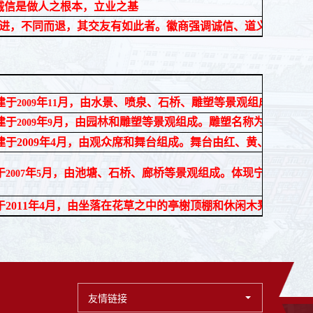
诚信是做人之根本，立业之基
而进，不同而退，其交友有如此者。徽商强调诚信、道义。
建于
年
月，由水景、喷泉、石桥、雕塑等景观组成。雕塑名
2009
11
建于
年
月，由园林和雕塑等景观组成。雕塑名称为“商”，
2009
9
建于
2009
年
4
月
，由观众席和舞台组成。舞台
由
红、黄、蓝
三原色
于
年
月，由池塘、石桥、廊桥等景观组成。体现宁静、祥和
2007
5
于
20
11
年
4
月
，由坐落在花草之中的亭榭顶棚和休闲木凳组成。体
友情链接