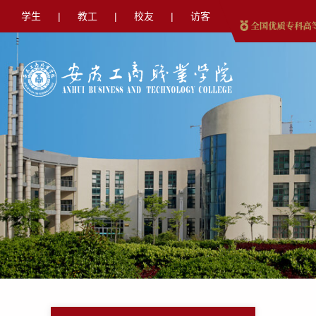
学生
|
教工
|
校友
|
访客