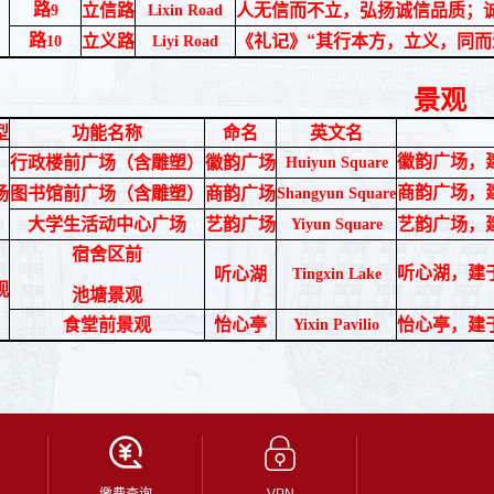
路
立信路
人无信而不立，弘扬诚信品质；
9
Lixin Road
路
立义路
《礼记》“其行本方，立义，同
10
Liyi Road
景观
型
功能名称
命名
英文名
徽韵广场，
行政楼前广场（含雕塑）
徽韵广场
Huiyun Square
商韵广场，
场
图书馆前广场（含雕塑）
商韵广场
Shangyun Square
大学生活动中心广场
艺韵广场
艺韵广场，
Yiyun Square
宿舍区前
听心湖，建
听心湖
Tingxin Lake
观
池塘景观
食堂前景观
怡心亭
怡心亭，建
Yixin Pavilio