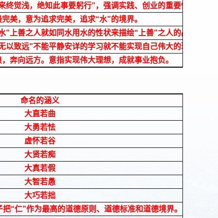
得来终觉浅，绝知此事要躬行”，强调实践、创业的重要性
最完美，意为追求完美，追求“水”的境界。
若水”上善之人就如同水用水的性状来描绘“上善”之人的品格，核
静无以致远”不能平静安详的学习就不能实现自己伟大的理想。
浪，奔向远方。意指实现伟大理想，成就事业抱负。
命名的涵义
大直若曲
大勇若怯
虚怀若谷
大贤若痴
大真若假
大智若愚
大巧若拙
孔子把“仁”作为最高的道德原则、道德标准和道德境界。