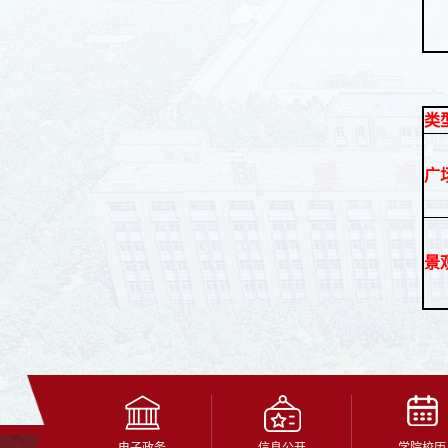
类
广
景