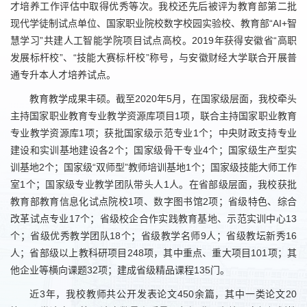
才培养工作评估中取得优秀等次。我校还先后被评为教育部第二批
现代学徒制试点单位、国家职业院校数字校园实验校、教育部“AI+智
慧学习”共建人工智能学院项目试点高校。2019年获得安徽省“高职
发展标杆校”、“技能大赛标杆校”称号，与安徽财经大学联合开展普
通专升本人才培养试点。
教育教学成果丰硕。截至2020年5月，在国家级层面，我校牵头
主持国家职业教育专业教学资源库项目1项，联合主持国家职业教育
专业教学资源库1项；获批国家级示范专业1个；中央财政支持专业
建设和实训基地建设各2个；国家级骨干专业4个；国家级生产型实
训基地2个；国家级“双师型”教师培训基地1个；国家级技能大师工作
室1个；国家级专业教学团队带头人1人。在省部级层面，我校获批
教育部教育信息化试点院校1项、数字图书馆2项；省级特色、综合
改革试点专业17个；省级校企合作实践教育基地、示范实训中心13
个；省级优秀教学团队18个；省级教学名师9人；省级教坛新秀16
人；省部级以上教科研项目248项，其中重点、重大项目101项；其
他企业等横向课题32项；建成省级精品课程135门。
近3年，我校教师共公开发表论文450余篇，其中一类论文20