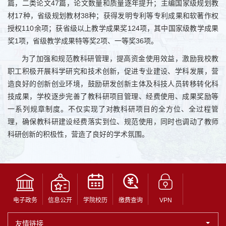
篇，二类论文47篇，论文数量和质量逐年提升；主编国家级规划教
材17种，省级规划教材38种；获得发明专利等专利成果和软著作权
授权110余项；获省级以上教学成果奖124项，其中国家级教学成果
奖1项，省级教学成果特等奖2项、一等奖36项。
为了加强和规范教科研管理，提高资金使用效益，激励我校教
职工积极开展科学研究和技术创新，促进专业建设、学科发展，营
造良好的创新创业环境，鼓励研发创新主体及科技人员转移转化科
技成果，学校逐步完善了教科研项目管理、经费使用、成果奖励等
一系列规章制度。不仅实现了对教科研项目的全方位、全过程管
理，确保教科研建设经费落实到位、规范使用，同时也调动了教师
科研创新的积极性，营造了良好的学术氛围。
电子政务
信息公开
学院校历
缴费查询
VPN
友情链接