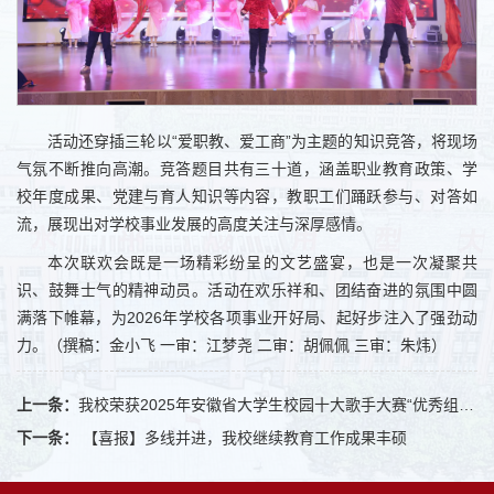
活动还穿插三轮以“爱职教、爱工商”为主题的知识竞答，将现场
气氛不断推向高潮。竞答题目共有三十道，涵盖职业教育政策、学
校年度成果、党建与育人知识等内容，教职工们踊跃参与、对答如
流，展现出对学校事业发展的高度关注与深厚感情。
本次联欢会既是一场精彩纷呈的文艺盛宴，也是一次凝聚共
识、鼓舞士气的精神动员。活动在欢乐祥和、团结奋进的氛围中圆
满落下帷幕，为2026年学校各项事业开好局、起好步注入了强劲动
力。（撰稿：金小飞 一审：江梦尧 二审：胡佩佩 三审：朱炜）
上一条：
我校荣获2025年安徽省大学生校园十大歌手大赛“优秀组织奖”
下一条：
【喜报】多线并进，我校继续教育工作成果丰硕