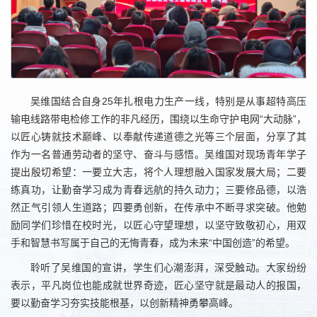
吴维国结合自身25年扎根电力生产一线，特别是从事超特高压
输电线路带电检修工作的非凡经历，围绕以生命守护电网“大动脉”，
以匠心铸就技术巅峰、以奉献传递道德之光等三个层面，分享了其
作为一名普通劳动者的坚守、奋斗与感悟。吴维国对现场青年学子
提出殷切希望：一要立大志，将个人理想融入国家发展大局；二要
练真功，让勤奋学习成为青春远航的持久动力；三要修品德，以浩
然正气引领人生道路；四要勇创新，在传承中不断寻求突破。他勉
励同学们珍惜在校时光，以匠心守望理想，以坚守致敬初心，用双
手和智慧书写属于自己的无悔青春，成为未来“中国创造”的希望。
聆听了吴维国的宣讲，学生们心潮澎湃，深受触动。大家纷纷
表示，平凡岗位也能成就世界奇迹，匠心坚守就是最动人的报国，
要以勤奋学习夯实技能根基，以创新精神勇攀高峰。