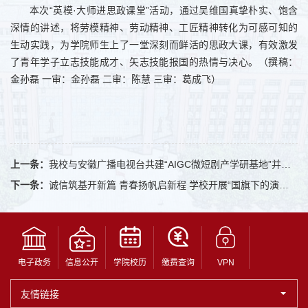
本次“英模·大师进思政课堂”活动，通过吴维国真挚朴实、饱含
深情的讲述，将劳模精神、劳动精神、工匠精神转化为可感可知的
生动实践，为学院师生上了一堂深刻而鲜活的思政大课，有效激发
了青年学子立志技能成才、矢志技能报国的热情与决心。（撰稿：
金孙磊 一审：金孙磊 二审：陈慧 三审：葛成飞）
上一条：
我校与安徽广播电视台共建“AIGC微短剧产学研基地”并签约
下一条：
诚信筑基开新篇 青春扬帆启新程 学校开展“国旗下的演讲”爱国主义教育活动
电子政务
信息公开
学院校历
缴费查询
VPN
友情链接